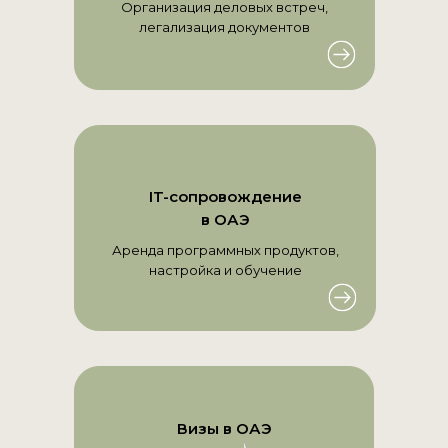
Организация деловых встреч,
легализация документов
IT-сопровождение
в ОАЭ
Аренда программных продуктов,
настройка и обучение
Визы в ОАЭ